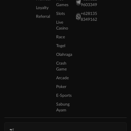
Games
9603349
Loyalty
Slots
+628135
Referral
8349162
Live
Casino
Race
Togel
Olahraga
Crash
Game
Arcade
Poker
E-Sports
Sabung
Ayam