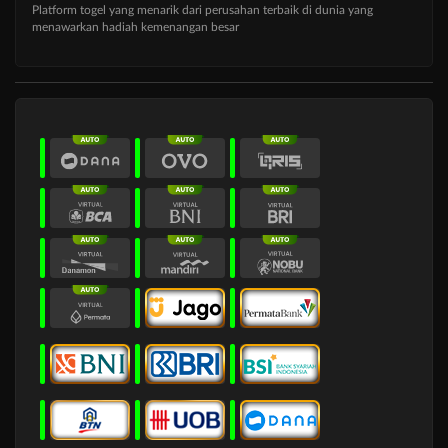
Platform togel yang menarik dari perusahan terbaik di dunia yang
menawarkan hadiah kemenangan besar