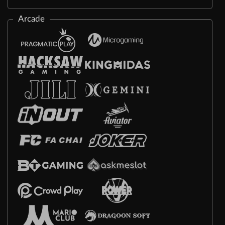
Arcade