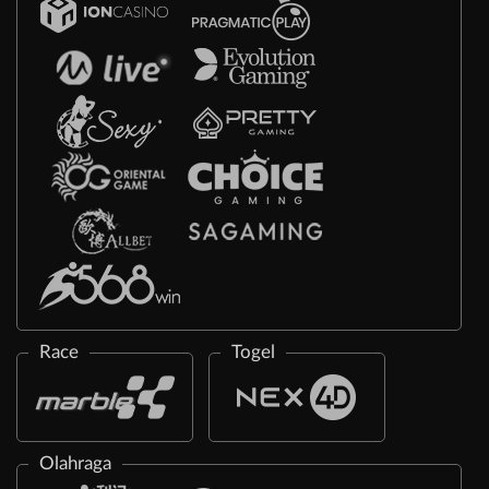
Race
Togel
Olahraga