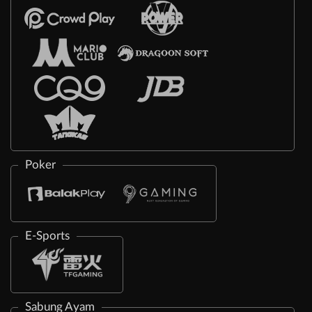
Poker
E-Sports
Sabung Ayam