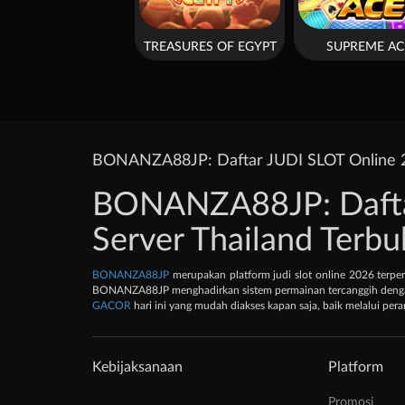
TREASURES OF EGYPT
SUPREME AC
BONANZA88JP: Daftar JUDI SLOT Online 20
BONANZA88JP: Daftar
Server Thailand Terbu
BONANZA88JP
merupakan platform judi slot online 2026 terper
BONANZA88JP menghadirkan sistem permainan tercanggih dengan
GACOR
hari ini yang mudah diakses kapan saja, baik melalui pe
Kebijaksanaan
Platform
Promosi