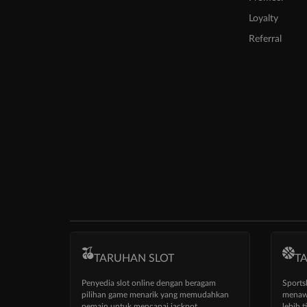
Loyalty
Referral
TARUHAN SLOT
T
Penyedia slot online dengan beragam
Sports
pilihan game menarik yang memudahkan
menawa
pemain untuk mencapai jackpot
lebih 