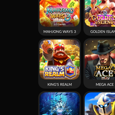
MAHJONG WAYS 3
GOLDEN ISLA
KING'S REALM
MEGA ACE