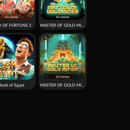
 OF FORTUNE 2
MASTER OF GOLD MINER 2
Book of Egypt
MASTER OF GOLD MINER