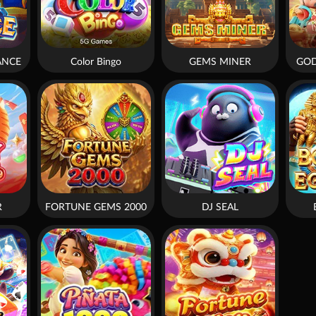
ANCE
Color Bingo
GEMS MINER
GOD
R
FORTUNE GEMS 2000
DJ SEAL