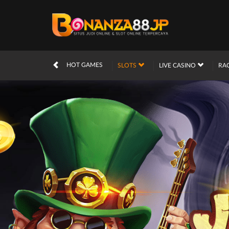
HOT GAMES
SLOTS
LIVE CASINO
RA