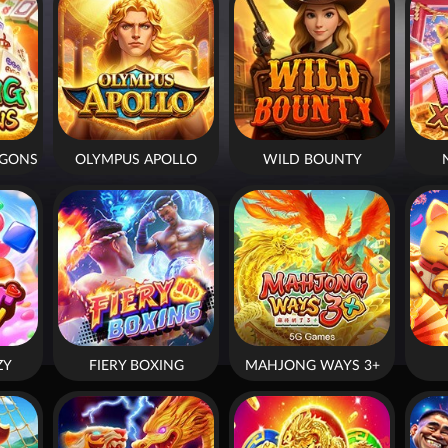
AGONS
OLYMPUS APOLLO
WILD BOUNTY
ZY
FIERY BOXING
MAHJONG WAYS 3+